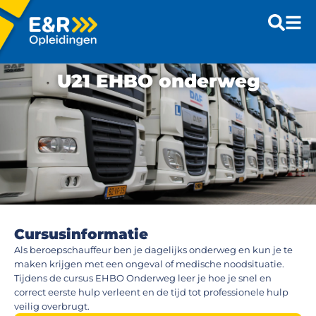
U21 EHBO onderweg
Cursusinformatie
Als beroepschauffeur ben je dagelijks onderweg en kun je te
maken krijgen met een ongeval of medische noodsituatie.
Tijdens de cursus EHBO Onderweg leer je hoe je snel en
correct eerste hulp verleent en de tijd tot professionele hulp
veilig overbrugt.