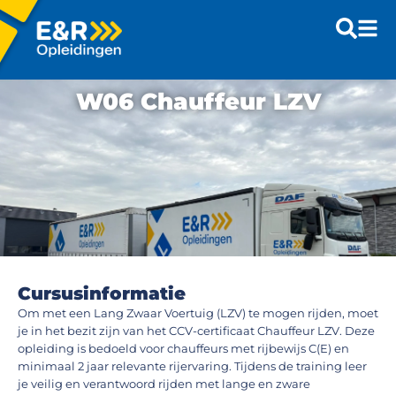
W06 Chauffeur LZV
Cursusinformatie
Om met een Lang Zwaar Voertuig (LZV) te mogen rijden, moet
je in het bezit zijn van het CCV-certificaat Chauffeur LZV. Deze
opleiding is bedoeld voor chauffeurs met rijbewijs C(E) en
minimaal 2 jaar relevante rijervaring. Tijdens de training leer
je veilig en verantwoord rijden met lange en zware