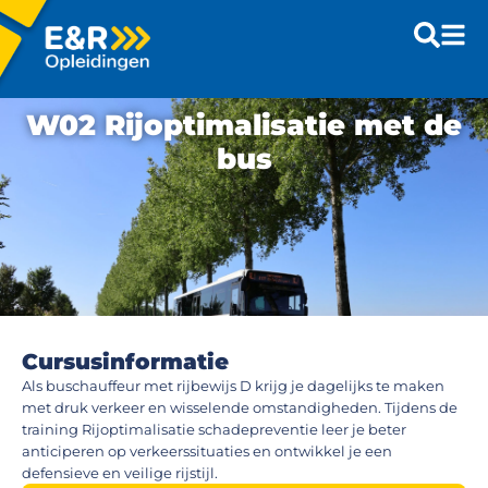
W02 Rijoptimalisatie met de
bus
Cursusinformatie
Als buschauffeur met rijbewijs D krijg je dagelijks te maken
met druk verkeer en wisselende omstandigheden. Tijdens de
training Rijoptimalisatie schadepreventie leer je beter
anticiperen op verkeerssituaties en ontwikkel je een
defensieve en veilige rijstijl.