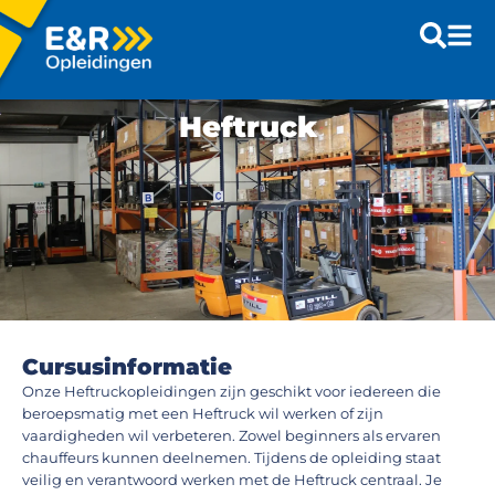
Heftruck
Cursusinformatie
Onze Heftruckopleidingen zijn geschikt voor iedereen die
beroepsmatig met een Heftruck wil werken of zijn
vaardigheden wil verbeteren. Zowel beginners als ervaren
chauffeurs kunnen deelnemen. Tijdens de opleiding staat
veilig en verantwoord werken met de Heftruck centraal. Je