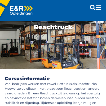
Reachtruck
Cursusinformatie
Veel bedrijven werken met zowel Heftrucks als Reachtrucks.
Hoewel ze op elkaar lijken, vraagt een Reachtruck om andere
vaardigheden. Bij een Reachtruck zit je dwars op het voertuig
en bevindt de last zich boven de wielen, wat invloed heeft op
stabiliteit en rijgedrag. Tijdens de opleiding leer je veilig en