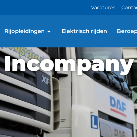
Vacatures
Conta
Rijopleidingen
Elektrisch rijden
Beroep
Incompany