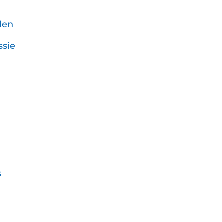
den
ssie
s