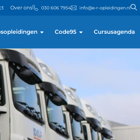
ct
Over ons
030 606 7954
info@e-r-opleidingen.nl
sopleidingen
Code95
Cursusagenda