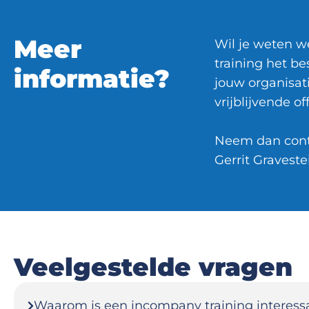
Meer
Wil je weten 
training het bes
informatie?
jouw organisati
vrijblijvende o
Neem dan cont
Gerrit Graveste
Veelgestelde vragen
Waarom is een incompany training interess