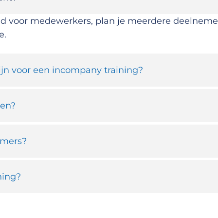
jd voor medewerkers, plan je meerdere deelnemers 
e.
jn voor een incompany training?
oen?
emers?
ning?