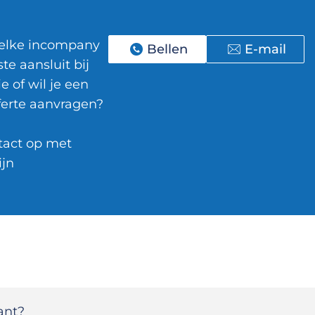
welke incompany
Bellen
E-mail
te aansluit bij
e of wil je een
fferte aanvragen?
act op met
ijn
ant?