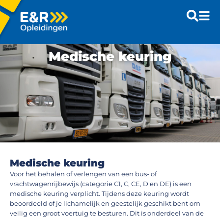
Medische keuring
Medische keuring
Voor het behalen of verlengen van een bus- of
vrachtwagenrijbewijs (categorie C1, C, CE, D en DE) is een
medische keuring verplicht. Tijdens deze keuring wordt
beoordeeld of je lichamelijk en geestelijk geschikt bent om
veilig een groot voertuig te besturen. Dit is onderdeel van de