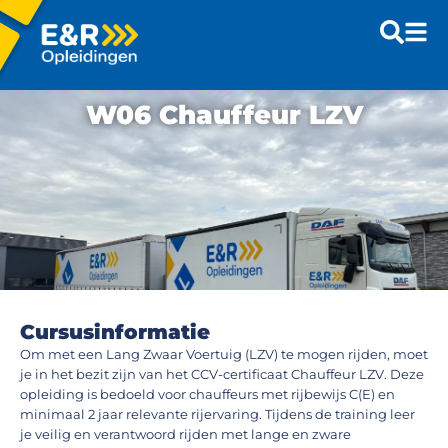
W06 Chauffeur LZV
Cursusinformatie
Om met een Lang Zwaar Voertuig (LZV) te mogen rijden, moet
je in het bezit zijn van het CCV-certificaat Chauffeur LZV. Deze
opleiding is bedoeld voor chauffeurs met rijbewijs C(E) en
minimaal 2 jaar relevante rijervaring. Tijdens de training leer
je veilig en verantwoord rijden met lange en zware